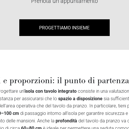
Prenota un appuntamento
PROGETTIAMO INSIEME
e proporzioni: il punto di partenza
isola con tavolo integrato
rogettare un’
consiste in una valutazion
spazio a disposizione
 stanza per assicurarsi che lo
sia sufficien
dell’area operativa che del tavolo da pranzo. In particolare, tien
0–100 cm
di passaggio intorno all’isola per garantire sicurezza e
profondità
to delle mansioni. Anche la
del tavolo da pranzo va c
60–80 cm
io di circa
è ideale per permettere una seduta comod