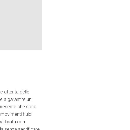
e attenta delle
te a garantire un
i presente che sono
 movimenti fluidi
alibrata con
a senza sacrificare