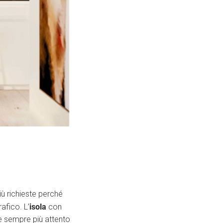
iù richieste perché
isola
afico. L’
con
e sempre più attento